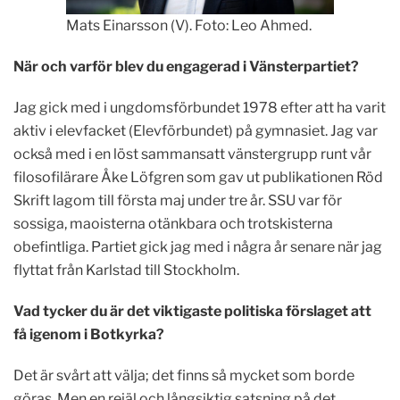
Mats Einarsson (V). Foto: Leo Ahmed.
När och varför blev du engagerad i Vänsterpartiet?
Jag gick med i ungdomsförbundet 1978 efter att ha varit
aktiv i elevfacket (Elevförbundet) på gymnasiet. Jag var
också med i en löst sammansatt vänstergrupp runt vår
filosofilärare Åke Löfgren som gav ut publikationen Röd
Skrift lagom till första maj under tre år. SSU var för
sossiga, maoisterna otänkbara och trotskisterna
obefintliga. Partiet gick jag med i några år senare när jag
flyttat från Karlstad till Stockholm.
Vad tycker du är det viktigaste politiska förslaget att
få igenom i Botkyrka?
Det är svårt att välja; det finns så mycket som borde
göras. Men en rejäl och långsiktig satsning på det