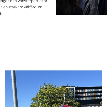
ingar, och Vänsterpartiet är
 en starkare välfärd, en
e.