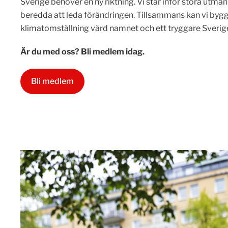
Sverige behöver en ny riktning. Vi står inför stora utman
beredda att leda förändringen. Tillsammans kan vi bygga
klimatomställning värd namnet och ett tryggare Sverig
Är du med oss? Bli medlem idag.
Bli medlem