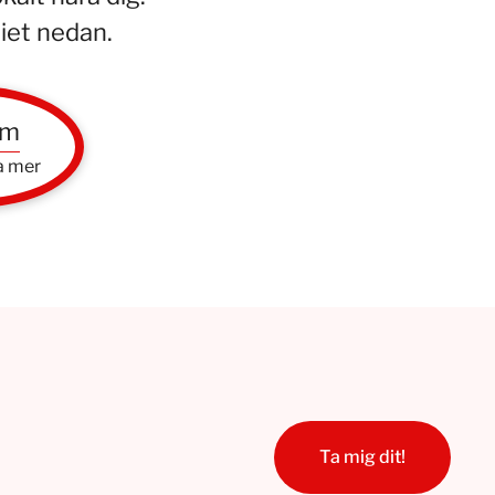
iet nedan.
em
ra mer
Ta mig dit!