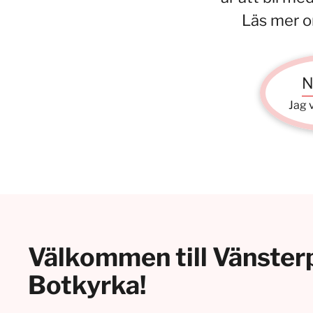
Läs mer o
N
Jag v
Välkommen till Vänster
Botkyrka!