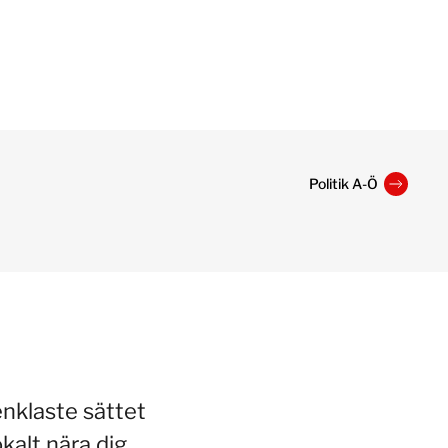
Politik A-Ö
enklaste sättet
kalt nära dig.