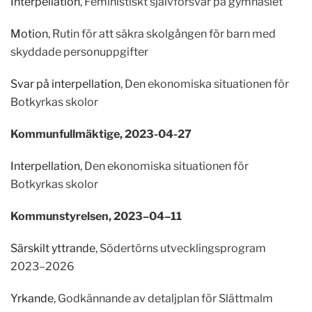
Interpellation
, Feministiskt självförsvar på gymnasiet
Motion
, Rutin för att säkra skolgången för barn med
skyddade personuppgifter
Svar på interpellation
, Den ekonomiska situationen för
Botkyrkas skolor
Kommunfullmäktige, 2023-04-27
Interpellation
,
Den ekonomisk
a situation
en
för
B
otkyrkas skolor
Kommunstyrelsen,
2023
–
0
4
–
1
1
Särskilt yttrande
,
Södertörns utvecklingsprogram
2023
–
2026
Yrkande
,
Godkännande av detaljplan för Slättmalm