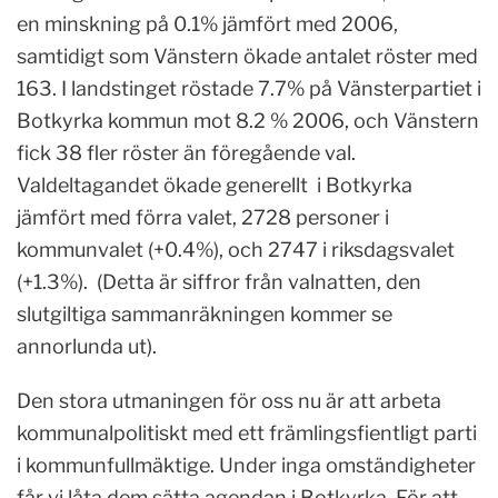
en minskning på 0.1% jämfört med 2006,
samtidigt som Vänstern ökade antalet röster med
163. I landstinget röstade 7.7% på Vänsterpartiet i
Botkyrka kommun mot 8.2 % 2006, och Vänstern
fick 38 fler röster än föregående val.
Valdeltagandet ökade generellt i Botkyrka
jämfört med förra valet, 2728 personer i
kommunvalet (+0.4%), och 2747 i riksdagsvalet
(+1.3%). (Detta är siffror från valnatten, den
slutgiltiga sammanräkningen kommer se
annorlunda ut).
Den stora utmaningen för oss nu är att arbeta
kommunalpolitiskt med ett främlingsfientligt parti
i kommunfullmäktige. Under inga omständigheter
får vi låta dem sätta agendan i Botkyrka. För att