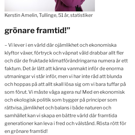
Kerstin Amelin, Tullinge, 51 år, statistiker
grönare framtid!”
– Vi lever i en värld där ojämlikhet och ekonomiska
klyftor växer, förtryck och väpnat våld drabbar allt fler
och där de fruktade klimatförändringarna numera är ett
faktum. Det är lätt att känna vanmakt inför de enorma
utmaningar vi står inför, men vi har inte råd att blunda
och hoppas på att allt skall lösa sig om vi bara tuffar på
som förut. Vi måste våga agera nu! Med en ekonomisk
och ekologisk politik som bygger på principer som
rättvisa, jämlikhet och balans i både naturen och
samhället kan vi skapa en bättre värld där framtida
generationer kan leva i fred och välstånd. Rösta rött för
en grönare framtid!