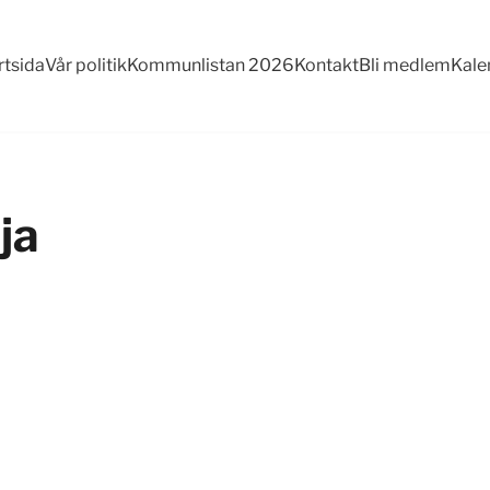
rtsida
Vår politik
Kommunlistan 2026
Kontakt
Bli medlem
Kale
ja