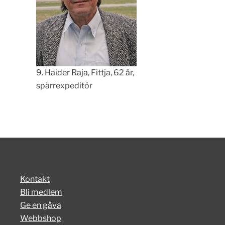
9. Haider Raja, Fittja, 62 år,
spärrexpeditör
Kontakt
Bli medlem
Ge en gåva
Webbshop