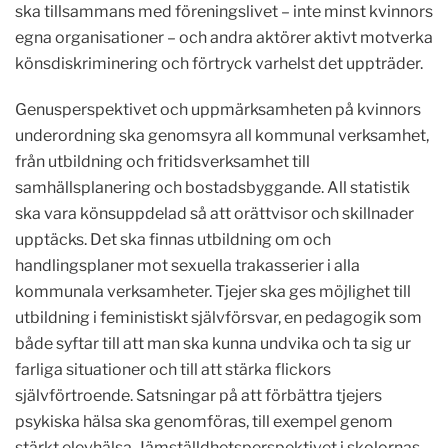
ska tillsammans med föreningslivet – inte minst kvinnors
egna organisationer – och andra aktörer aktivt motverka
könsdiskriminering och förtryck varhelst det uppträder.
Genusperspektivet och uppmärksamheten på kvinnors
underordning ska genomsyra all kommunal verksamhet,
från utbildning och fritidsverksamhet till
samhällsplanering och bostadsbyggande. All statistik
ska vara könsuppdelad så att orättvisor och skillnader
upptäcks. Det ska finnas utbildning om och
handlingsplaner mot sexuella trakasserier i alla
kommunala verksamheter. Tjejer ska ges möjlighet till
utbildning i feministiskt självförsvar, en pedagogik som
både syftar till att man ska kunna undvika och ta sig ur
farliga situationer och till att stärka flickors
självförtroende. Satsningar på att förbättra tjejers
psykiska hälsa ska genomföras, till exempel genom
stärkt elevhälsa. Jämställdhetsperspektivet i skolornas