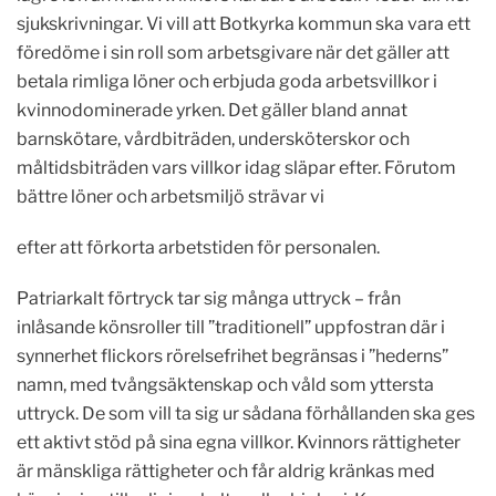
sjukskrivningar. Vi vill att Botkyrka kommun ska vara ett
föredöme i sin roll som arbetsgivare när det gäller att
betala rimliga löner och erbjuda goda arbetsvillkor i
kvinnodominerade yrken. Det gäller bland annat
barnskötare, vårdbiträden, undersköterskor och
måltidsbiträden vars villkor idag släpar efter. Förutom
bättre löner och arbetsmiljö strävar vi
efter att förkorta arbetstiden för personalen.
Patriarkalt förtryck tar sig många uttryck – från
inlåsande könsroller till ”traditionell” uppfostran där i
synnerhet flickors rörelsefrihet begränsas i ”hederns”
namn, med tvångsäktenskap och våld som yttersta
uttryck. De som vill ta sig ur sådana förhållanden ska ges
ett aktivt stöd på sina egna villkor. Kvinnors rättigheter
är mänskliga rättigheter och får aldrig kränkas med