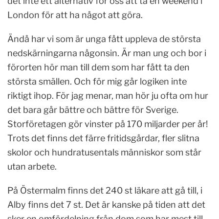
det inte ett alternativ för oss att ta en weekend i
London för att ha något att göra.
Ändå har vi som är unga fått uppleva de största
nedskärningarna någonsin. Är man ung och bor i
förorten hör man till dem som har fått ta den
största smällen. Och för mig går logiken inte
riktigt ihop. För jag menar, man hör ju ofta om hur
det bara går bättre och bättre för Sverige.
Storföretagen gör vinster på 170 miljarder per år!
Trots det finns det färre fritidsgårdar, fler slitna
skolor och hundratusentals människor som står
utan arbete.
På Östermalm finns det 240 st läkare att gå till, i
Alby finns det 7 st. Det är kanske på tiden att det
sker en omfördelning från dom som har mest till