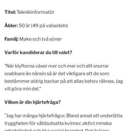
Titel:
Teknikinformatör
Ålder:
50 år (49 på valsedeln)
Familj:
Make och två söner
Varför kandiderar du till valet?
”När klyftorna växer mer och mer och allt snurrar
snabbare än nånsin så är det viktigare att de som
bestämmer aldrig backar på att allas behov räknas. Jag
vill göra min del.”
Vilken är din hjärtefråga?
”Jag har många hjärtefrågor. Bland annat att underlätta
tryggheten för våldsutsatta kvinnor, aktivt minska
arbetslöshet och öka social trygghet. Det är bara