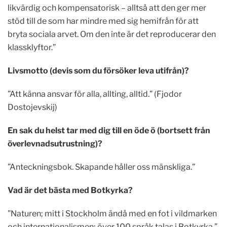
likvärdig och kompensatorisk – alltså att den ger mer
stöd till de som har mindre med sig hemifrån för att
bryta sociala arvet. Om den inte är det reproducerar den
klassklyftor.”
Livsmotto (devis som du försöker leva utifrån)?
”Att känna ansvar för alla, allting, alltid.” (Fjodor
Dostojevskij)
En sak du helst tar med dig till en öde ö (bortsett från
överlevnadsutrustning)?
”Anteckningsbok. Skapande håller oss mänskliga.”
Vad är det bästa med Botkyrka?
”Naturen; mitt i Stockholm ändå med en fot i vildmarken
och internationalismen; över 100 språk talas i Botkyrka.”