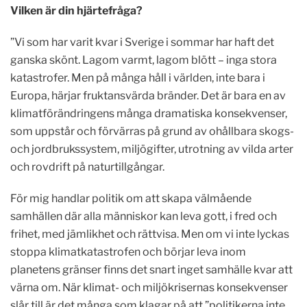
Vilken är din hjärtefråga?
”Vi som har varit kvar i Sverige i sommar har haft det
ganska skönt. Lagom varmt, lagom blött – inga stora
katastrofer. Men på många håll i världen, inte bara i
Europa, härjar fruktansvärda bränder. Det är bara en av
klimatförändringens många dramatiska konsekvenser,
som uppstår och förvärras på grund av ohållbara skogs-
och jordbrukssystem, miljögifter, utrotning av vilda arter
och rovdrift på naturtillgångar.
För mig handlar politik om att skapa välmående
samhällen där alla människor kan leva gott, i fred och
frihet, med jämlikhet och rättvisa. Men om vi inte lyckas
stoppa klimatkatastrofen och börjar leva inom
planetens gränser finns det snart inget samhälle kvar att
värna om. När klimat- och miljökrisernas konsekvenser
slår till är det många som klagar på att ”politikerna inte