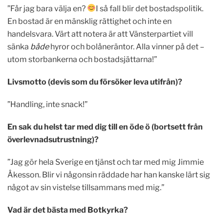
”Får jag bara välja en?
I så fall blir det bostadspolitik.
En bostad är en mänsklig rättighet och inte en
handelsvara. Värt att notera är att Vänsterpartiet vill
sänka
både
hyror och bolåneräntor. Alla vinner på det –
utom storbankerna och bostadsjättarna!”
Livsmotto (devis som du försöker leva utifrån)?
”Handling, inte snack!”
En sak du helst tar med dig till en öde ö (bortsett från
överlevnadsutrustning)?
”Jag gör hela Sverige en tjänst och tar med mig Jimmie
Åkesson. Blir vi någonsin räddade har han kanske lärt sig
något av sin vistelse tillsammans med mig.”
Vad är det bästa med Botkyrka?