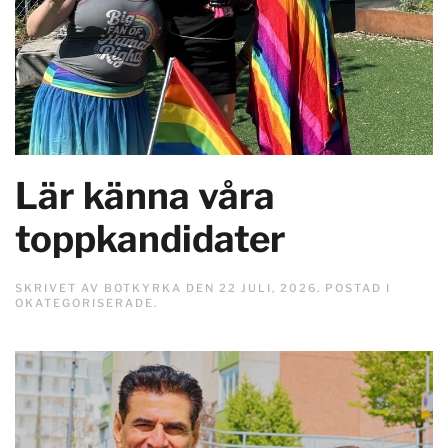
Lär känna våra
toppkandidater
SKRIVET AV
BOTKYRKA
DEN
22 JULI, 2026
. POSTAD I
OKATEGORISERADE
.