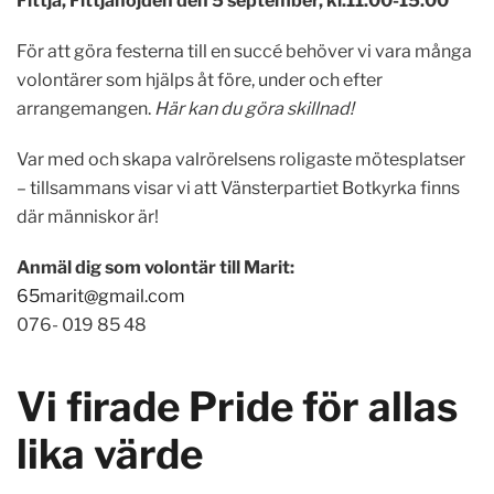
Fittja, Fittjahöjden den 5 september, kl.11.00-15.00
För att göra festerna till en succé behöver vi vara många
volontärer som hjälps åt före, under och efter
arrangemangen.
Här kan du göra skillnad!
Var med och skapa valrörelsens roligaste mötesplatser
– tillsammans visar vi att Vänsterpartiet Botkyrka finns
där människor är!
Anmäl dig som volontär till Marit:
65marit@gmail.com
076- 019 85 48
Vi firade Pride för allas
lika värde