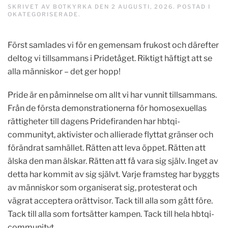
SKRIVET AV
BOTKYRKA
DEN
2 AUGUSTI, 2026
. POSTAD I
OKATEGORISERADE
.
Först samlades vi för en gemensam frukost och därefter
deltog vi tillsammans i Pridetåget. Riktigt häftigt att se
alla människor – det ger hopp!
Pride är en påminnelse om allt vi har vunnit tillsammans.
Från de första demonstrationerna för homosexuellas
rättigheter till dagens Pridefiranden har hbtqi-
communityt, aktivister och allierade flyttat gränser och
förändrat samhället. Rätten att leva öppet. Rätten att
älska den man älskar. Rätten att få vara sig själv. Inget av
detta har kommit av sig självt. Varje framsteg har byggts
av människor som organiserat sig, protesterat och
vägrat acceptera orättvisor. Tack till alla som gått före.
Tack till alla som fortsätter kampen. Tack till hela hbtqi-
communityt.