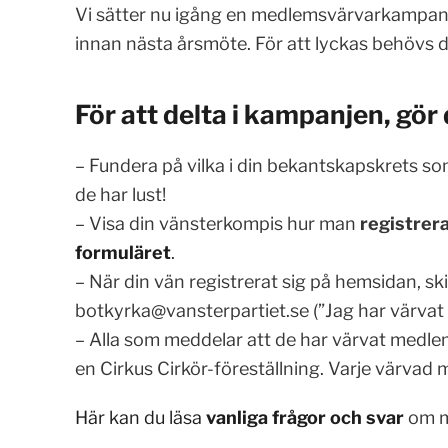
Vi sätter nu igång en medlemsvärvarkampanj
innan nästa årsmöte. För att lyckas behövs d
För att delta i kampanjen, gör
– Fundera på vilka i din bekantskapskrets so
de har lust!
– Visa din vänsterkompis hur man
registrer
formuläret
.
– När din vän registrerat sig på hemsidan, sk
botkyrka@vansterpartiet.se
(”Jag har värvat 
– Alla som meddelar att de har värvat medlemm
en Cirkus Cirkör-föreställning. Varje värvad m
Här kan du läsa
vanliga frågor och svar
om m