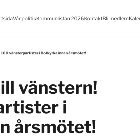
rtsida
Vår politik
Kommunlistan 2026
Kontakt
Bli medlem
Kale
n! 100 vänsterpartister i Botkyrka innan årsmötet!
ill vänstern!
rtister i
n årsmötet!