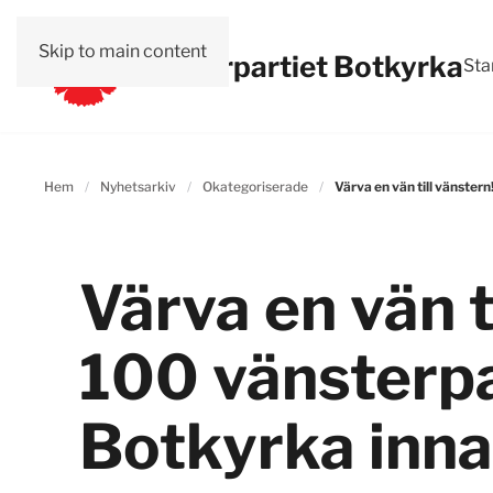
Skip to main content
Vänsterpartiet Botkyrka
Sta
Hem
Nyhetsarkiv
Okategoriserade
Värva en vän till vänster
Värva en vän t
100 vänsterpa
Botkyrka inna