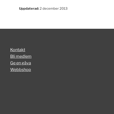
Uppdaterad:
2 december 2013
Kontakt
Bli medlem
Ge en gåva
Webbshop