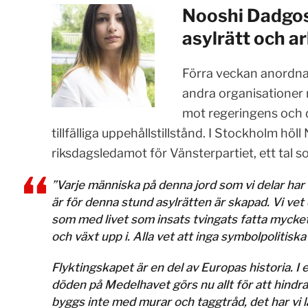
Nooshi Dadgost
asylrätt och 
Förra veckan anordna
andra organisationer m
mot regeringens och 
tillfälliga uppehållstillstånd. I Stockholm h
riksdagsledamot för Vänsterpartiet, ett tal s
”Varje människa på denna jord som vi delar har rä
är för denna stund asylrätten är skapad. Vi vet 
som med livet som insats tvingats fatta mycket 
och växt upp i. Alla vet att inga symbolpolitisk
Flyktingskapet är en del av Europas historia. I 
döden på Medelhavet görs nu allt för att hindra 
byggs inte med murar och taggtråd, det har vi lä