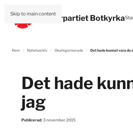
Skip to main content
Vänsterpartiet Botkyrka
Sta
Hem
Nyhetsarkiv
Okategoriserade
Det hade kunnat vara du e
Det hade kunn
jag
Publicerad:
3 november 2015