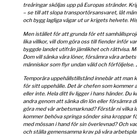
treåringar sköljas upp på Europas stränder. Kri
– se till att slopa transportörsansvaret, låt mä
och bygg lagliga vägar ut ur krigets helvete. Hi
Men istället för att grunda för ett samhällspro
lika villkor, vill dom göra oss till fiender inför
byggde landet utifrån jämlikhet och rättvisa. M
Dom vill sänka våra löner, försämra våra arbets
människor som flyr undan våld och förföljelse.
Temporära uppehållstillstånd innebär att man 
för sitt uppehälle. Det är chefen som kommer a
eller inte. Hela ditt liv ligger i hans händer. 
andra genom att sänka din lön eller försämra di
göra med vår arbetsmarknad? Förstår ni vilka lön
kommer behöva springa sönder sina kroppar f
med mössan i hand för sin överlevnad? Och vad
och ställa gemensamma krav på våra arbetsplat