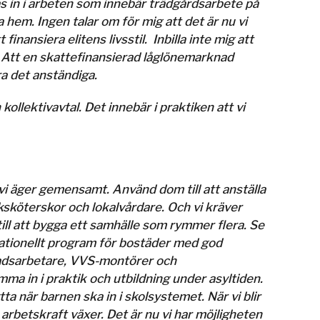
as in i arbeten som innebär trädgårdsarbete på
a hem. Ingen talar om för mig att det är nu vi
ansiera elitens livsstil. Inbilla inte mig att
. Att en skattefinansierad låglönemarknad
a det anständiga.
llektivavtal. Det innebär i praktiken att vi
t vi äger gemensamt. Använd dom till att anställa
ksköterskor och lokalvårdare. Och vi kräver
till att bygga ett samhälle som rymmer flera. Se
 nationellt program för bostäder med god
gnadsarbetare, VVS-montörer och
ma in i praktik och utbildning under asyltiden.
a när barnen ska in i skolsystemet. När vi blir
 arbetskraft växer. Det är nu vi har möjligheten