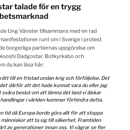
ar talade för en trygg
arbetsmarknad
de Ung Vänster tillsammans med en rad
anifestationer runt om i Sverige i protest
de borgerliga partiernas uppgörelse om
öll Nooshi Dadgostar, Botkyrkabo och
om du kan läsa här:
tt till en fristad undan krig och förföljelse. Det
det därför att det hade kunnat vara du eller jag
svåra beslut om att lämna det land vi älskar
a handlingar i världen kommer förhindra detta.
en tid då Europa borde göra allt för att stoppa
människor att ta sig till säkerhet. Framtiden
rt av generationer innan oss. Vi vägrar se fler