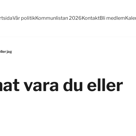
rtsida
Vår politik
Kommunlistan 2026
Kontakt
Bli medlem
Kale
ller jag
at vara du eller