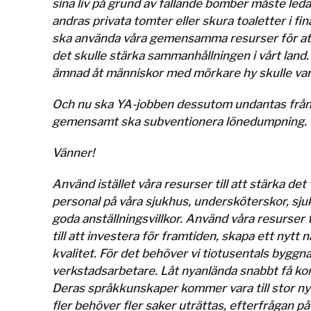
sina liv på grund av fallande bomber måste led
andras privata tomter eller skura toaletter i fin
ska använda våra gemensamma resurser för att fin
det skulle stärka sammanhållningen i vårt land
ämnad åt människor med mörkare hy skulle var
Och nu ska YA-jobben dessutom undantas från ko
gemensamt ska subventionera lönedumpning.
Vänner!
Använd istället våra resurser till att stärka de
personal på våra sjukhus, undersköterskor, sju
goda anställningsvillkor. Använd våra resurser 
till att investera för framtiden, skapa ett nytt
kvalitet. För det behöver vi tiotusentals byg
verkstadsarbetare. Låt nyanlända snabbt få kom
Deras språkkunskaper kommer vara till stor nytt
fler behöver fler saker uträttas, efterfrågan på