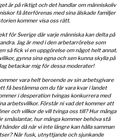
get är på riktigt och det handlar om människoliv
nniskor få återförenas med sina älskade familjer
storien kommer visa oss rätt.
jekt för Sverige där varje människa kan delta på
 varandra. Jag är med i den arbetarrörelse som
en så fick vi en uppgörelse om något helt annat.
villkor, gynna sina egna och sen kunna skylla på
 Jag betackar mig för dessa moderater!
kommer vara helt beroende av sin arbetsgivare
tt få bestämma om du får vara kvar i landet
Du kommer i desperation tvingas konkurrera med
na arbetsvillkor. Förstår ni vad det kommer att
er och villkor de vill tvinga oss till? Hur många
ör småslantar, hur många kommer behöva stå
 händer då när vi inte längre kan hålla samman
ser? När fusk, utnyttjande och sjunkande