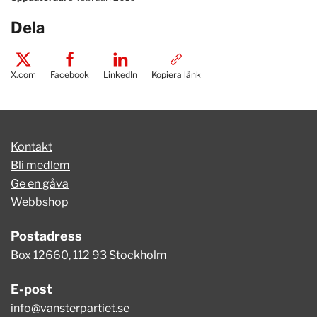
Dela
X.com
Facebook
LinkedIn
Kopiera länk
Kontakt
Bli medlem
Ge en gåva
Webbshop
Postadress
Box 12660, 112 93 Stockholm
E-post
info@vansterpartiet.se