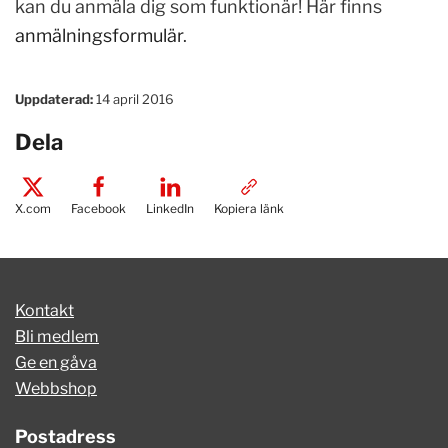
kan du anmäla dig som funktionär! Här finns
anmälningsformulär
.
Uppdaterad:
14 april 2016
Dela
X.com
Facebook
LinkedIn
Kopiera länk
Kontakt
Bli medlem
Ge en gåva
Webbshop
Postadress