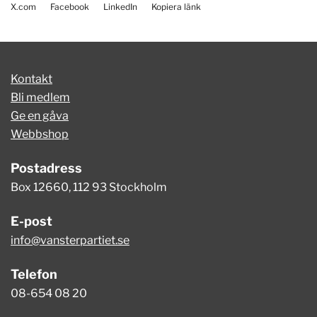
X.com
Facebook
LinkedIn
Kopiera länk
Kontakt
Bli medlem
Ge en gåva
Webbshop
Postadress
Box 12660, 112 93 Stockholm
E-post
info@vansterpartiet.se
Telefon
08-654 08 20