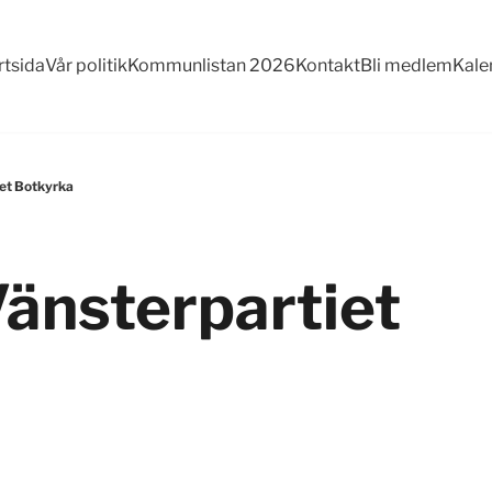
rtsida
Vår politik
Kommunlistan 2026
Kontakt
Bli medlem
Kale
iet Botkyrka
Vänsterpartiet