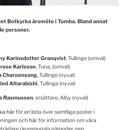
iet Botkyrka årsmöte i Tumba. Bland annat
de personer.
ny Karinsdotter Granqvist
, Tullinge (omval)
rese Karlsson
, Tuna, (omval)
a Charoensong
, Tullinge (nyval)
led Altarabishi
, Tullinge (nyval)
a Rasmussen
, ersättare, Alby (nyval)
ka här
för en lista över samtliga poster i
eningen och
här
för information om våra
eträdare i kommunala nämnder mm.