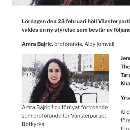
Lördagen den 23 februari höll Vänsterpart
valdes en ny styrelse som består av följan
Amra Bajric
, ordförande, Alby (omval)
Jen
The
Tar
Kha
Yrs
Amra Bajric fick förnyat förtroende
Klic
som ordförande för Vänsterpartiet
för
Botkyrka.
för