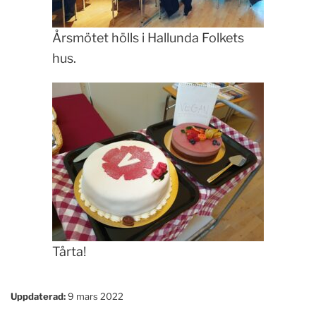
Årsmötet hölls i Hallunda Folkets
hus.
Tårta!
Uppdaterad:
9 mars 2022