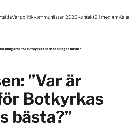
rtsida
Vår politik
Kommunlistan 2026
Kontakt
Bli medlem
Kale
satsningarna för Botkyrkas barn och ungas bästa?”
n: ”Var är
för Botkyrkas
s bästa?”