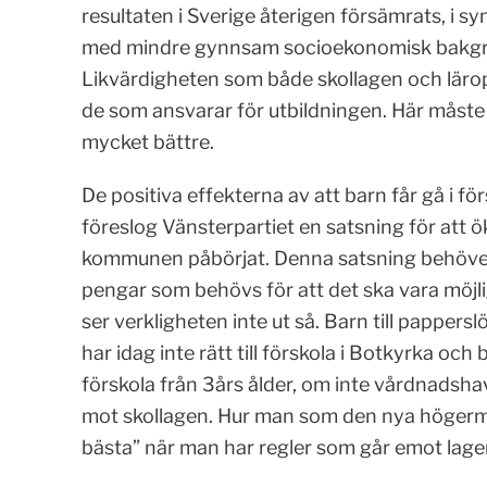
resultaten i Sverige återigen försämrats, i s
med mindre gynnsam socioekonomisk bakgru
Likvärdigheten som både skollagen och lärop
de som ansvarar för utbildningen. Här mås
mycket bättre.
De positiva effekterna av att barn får gå i fö
föreslog Vänsterpartiet en satsning för att 
kommunen påbörjat. Denna satsning behöver få
pengar som behövs för att det ska vara möjligt
ser verkligheten inte ut så. Barn till pappersl
har idag inte rätt till förskola i Botkyrka och
förskola från 3års ålder, om inte vårdnadsha
mot skollagen. Hur man som den nya högermin
bästa” när man har regler som går emot lage