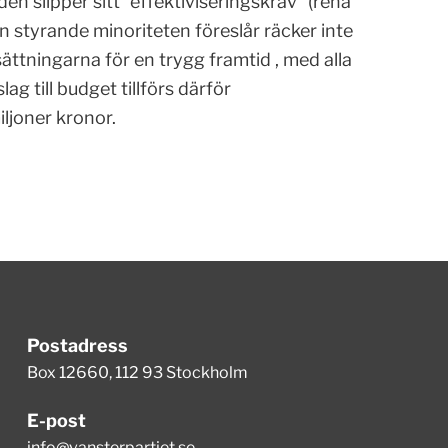
en slipper sitt ”effektiviseringskrav” (rena
styrande minoriteten föreslår räcker inte
ättningarna för en trygg framtid , med alla
ag till budget tillförs därför
ljoner kronor.
Postadress
Box 12660, 112 93 Stockholm
E-post
info@vansterpartiet.se