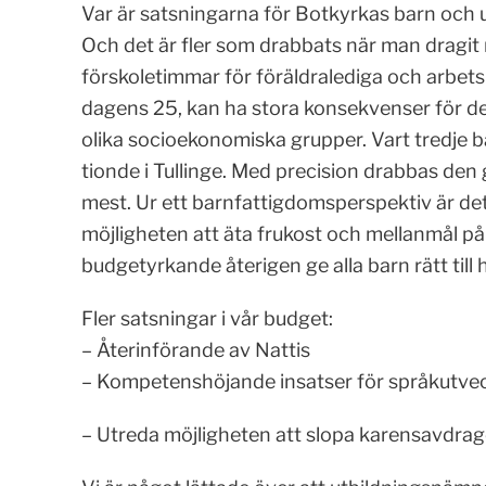
Var är satsningarna för Botkyrkas barn och
Och det är fler som drabbats när man dragit
förskoletimmar för föräldralediga och arbetsl
dagens 25, kan ha stora konsekvenser för den
olika socioekonomiska grupper. Vart tredje ba
tionde i Tullinge. Med precision drabbas den
mest. Ur ett barnfattigdomsperspektiv är det
möjligheten att äta frukost och mellanmål på 
budgetyrkande återigen ge alla barn rätt till h
Fler satsningar i vår budget:
– Återinförande av Nattis
– Kompetenshöjande insatser för språkutvec
– Utreda möjligheten att slopa karensavdrage