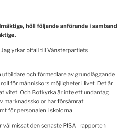
mäktige, höll följande anförande i samband
ktige.
g yrkar bifall till Vänsterpartiets
som utbildare och förmedlare av grundläggande
l för människors möjligheter i livet. Det är
tivitet. Och Botkyrka är inte ett undantag.
av marknadsskolor har försämrat
mt för personalen i skolorna.
r väl missat den senaste PISA- rapporten