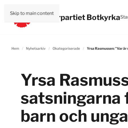
Skip to main content
Vänsterpartiet Botkyrka
Sta
Hem
Nyhetsarkiv
Okategoriserade
Yrsa Rasmussen: ”Var är 
Yrsa Rasmusse
satsningarna 
barn och unga