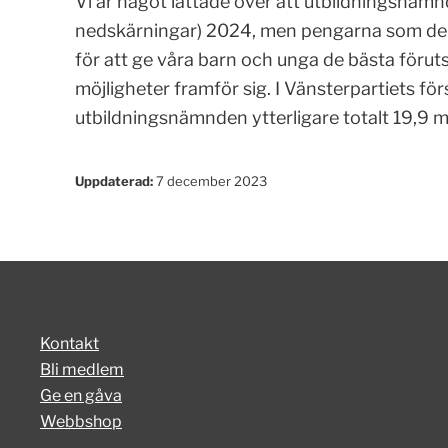
Vi är något lättade över att utbildningsnämnd
nedskärningar) 2024, men pengarna som den 
för att ge våra barn och unga de bästa föruts
möjligheter framför sig. I Vänsterpartiets försl
utbildningsnämnden ytterligare totalt 19,9 mi
Uppdaterad:
7 december 2023
Kontakt
Bli medlem
Ge en gåva
Webbshop