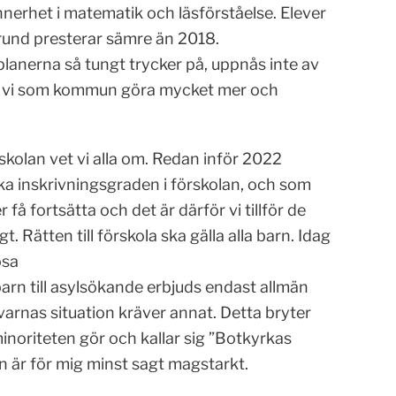
ynnerhet i matematik och läsförståelse. Elever
nd presterar sämre än 2018.
lanerna så tungt trycker på, uppnås inte av
te vi som kommun göra mycket mer och
rskolan vet vi alla om. Redan inför 2022
öka inskrivningsgraden i förskolan, och som
 fortsätta och det är därför vi tillför de
. Rätten till förskola ska gälla alla barn. Idag
ösa
 barn till asylsökande erbjuds endast allmän
varnas situation kräver annat. Detta bryter
oriteten gör och kallar sig ”Botkyrkas
n är för mig minst sagt magstarkt.