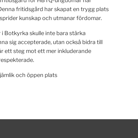
n fritidsgård för HBTQ-ungdomar har
enna fritidsgård har skapat en trygg plats
 sprider kunskap och utmanar fördomar.
i Botkyrka skulle inte bara stärka
a sig accepterade, utan också bidra till
r ett steg mot ett mer inkluderande
respekterade.
 jämlik och öppen plats