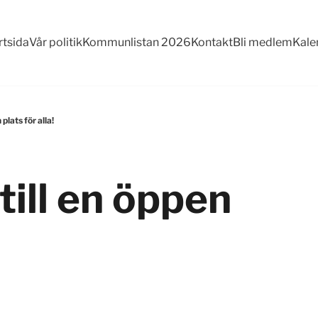
rtsida
Vår politik
Kommunlistan 2026
Kontakt
Bli medlem
Kale
plats för alla!
till en öppen