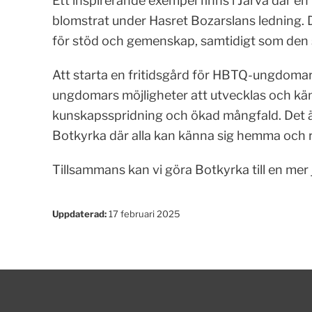
Ett inspirerande exempel finns i Järva där e
blomstrat under Hasret Bozarslans ledning. D
för stöd och gemenskap, samtidigt som den
Att starta en fritidsgård för HBTQ-ungdomar 
ungdomars möjligheter att utvecklas och känn
kunskapsspridning och ökad mångfald. Det ä
Botkyrka där alla kan känna sig hemma och 
Tillsammans kan vi göra Botkyrka till en mer
Uppdaterad:
17 februari 2025