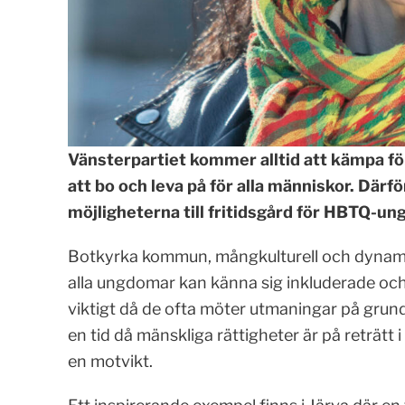
Vänsterpartiet kommer alltid att kämpa för
att bo och leva på för alla människor. Därför
möjligheterna till fritidsgård för HBTQ-un
Botkyrka kommun, mångkulturell och dynami
alla ungdomar kan känna sig inkluderade oc
viktigt då de ofta möter utmaningar på grund a
en tid då mänskliga rättigheter är på reträtt
en motvikt.