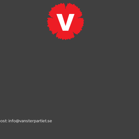
post:
info@vansterpartiet.se