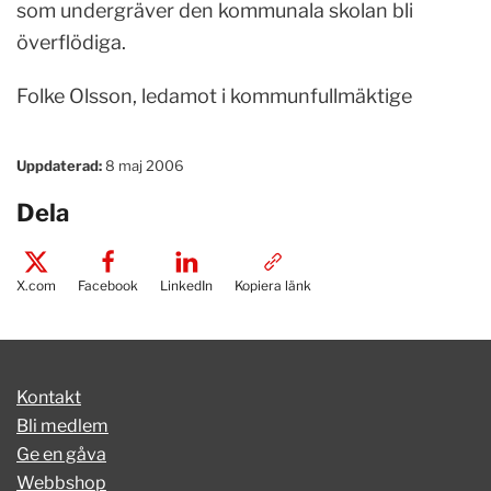
som undergräver den kommunala skolan bli
överflödiga.
Folke Olsson, ledamot i kommunfullmäktige
Uppdaterad:
8 maj 2006
Dela
X.com
Facebook
LinkedIn
Kopiera länk
Kontakt
Bli medlem
Ge en gåva
Webbshop