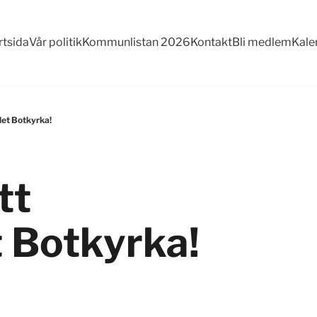
rtsida
Vår politik
Kommunlistan 2026
Kontakt
Bli medlem
Kale
llet Botkyrka!
tt
 Botkyrka!