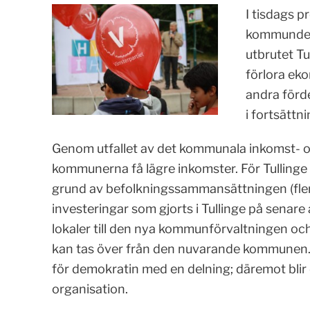
I tisdags 
kommundeln
utbrutet Tu
förlora ek
andra fördel
i fortsättn
Genom utfallet av det kommunala inkomst- 
kommunerna få lägre inkomster. För Tullinge 
grund av befolkningssammansättningen (fler
investeringar som gjorts i Tullinge på senare 
lokaler till den nya kommunförvaltningen oc
kan tas över från den nuvarande kommunen. 
för demokratin med en delning; däremot blir 
organisation.