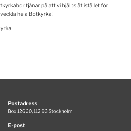
tkyrkabor tjänar på att vi hjälps åt istället för
utveckla hela Botkyrka!
kyrka
Postadress
Box 12660, 112 93 Stockholm
E-post