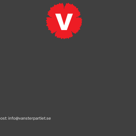
post:
info@vansterpartiet.se