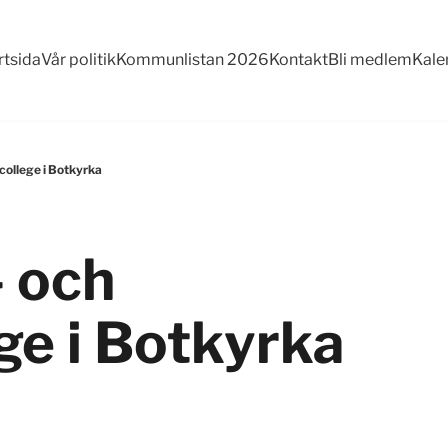
rtsida
Vår politik
Kommunlistan 2026
Kontakt
Bli medlem
Kale
scollege i Botkyrka
- och
e i Botkyrka