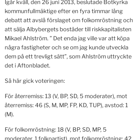
Igår kväll, den 26 juni 2013, beslutade Botkyrka
kommunfullmäktige efter en fyra timmar lång
debatt att avslå förslaget om folkomröstning och
att sälja Albybergets bostäder till riskkapitalisten
Mikael Ahlström. ” Det enda jag ville var att köpa
några fastigheter och se om jag kunde utveckla
dem på ett trevligt sätt”, som Ahlström uttryckte
det i Aftonbladet.
Så här gick voteringen:
För återremiss: 13 (V, BP, SD, 5 moderater), mot
återremiss: 46 (S, M, MP, FP, KD, TUP), avstod: 1
(M).
För folkomröstning: 18 (V, BP, SD, MP, 5
moderater, 1 folkpartist), mot folkomröstning: 42