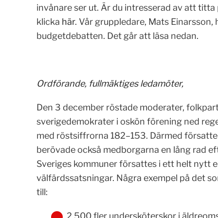
invånare ser ut. Är du intresserad av att tit
klicka
här
. Vår gruppledare, Mats Einarsson, h
budgetdebatten. Det går att läsa nedan.
Ordförande, fullmäktiges ledamöter,
Den 3 december röstade moderater, folkparti
sverigedemokrater i oskön förening ned reg
med röstsiffrorna 182–153. Därmed försatte m
berövade också medborgarna en lång rad ef
Sveriges kommuner försattes i ett helt nytt 
välfärdssatsningar. Några exempel på det s
till:
2 500 fler undersköterskor i äldreo