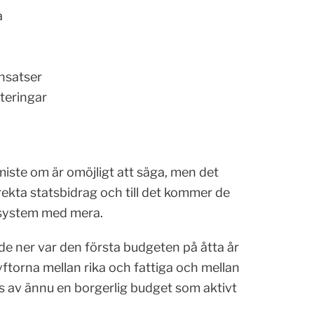
a
nsatser
steringar
ste om är omöjligt att säga, men det
direkta statsbidrag och till det kommer de
ssystem med mera.
e ner var den första budgeten på åtta år
ftorna mellan rika och fattiga och mellan
ts av ännu en borgerlig budget som aktivt