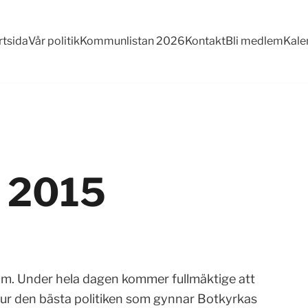
rtsida
Vår politik
Kommunlistan 2026
Kontakt
Bli medlem
Kale
 2015
um. Under hela dagen kommer fullmäktige att
hur den bästa politiken som gynnar Botkyrkas