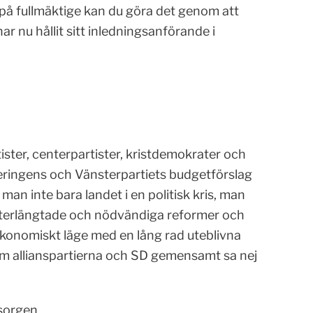
ta på fullmäktige kan du göra det genom att
ar nu hållit sitt inledningsanförande i
ster, centerpartister, kristdemokrater och
eringens och Vänsterpartiets budgetförslag
an inte bara landet i en politisk kris, man
terlängtade och nödvändiga reformer och
ekonomiskt läge med en lång rad uteblivna
om allianspartierna och SD gemensamt sa nej
msorgen