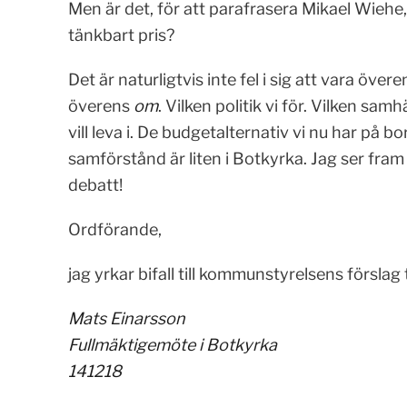
Men är det, för att parafrasera Mikael Wiehe, v
tänkbart pris?
Det är naturligtvis inte fel i sig att vara öve
överens
om
. Vilken politik vi för. Vilken samh
vill leva i. De budgetalternativ vi nu har på bo
samförstånd är liten i Botkyrka. Jag ser fr
debatt!
Ordförande,
jag yrkar bifall till kommunstyrelsens förslag t
Mats Einarsson
Fullmäktigemöte i Botkyrka
141218