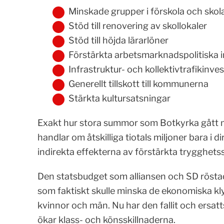
Minskade grupper i förskola och skol
Stöd till renovering av skollokaler
Stöd till höjda lärarlöner
Förstärkta arbetsmarknadspolitiska i
Infrastruktur- och kollektivtrafikinve
Generellt tillskott till kommunerna
Stärkta kultursatsningar
Exakt hur stora summor som Botkyrka gått mi
handlar om åtskilliga tiotals miljoner bara i 
indirekta effekterna av förstärkta trygghet
Den statsbudget som alliansen och SD röstad
som faktiskt skulle minska de ekonomiska kly
kvinnor och män. Nu har den fallit och ersat
ökar klass- och könsskillnaderna.