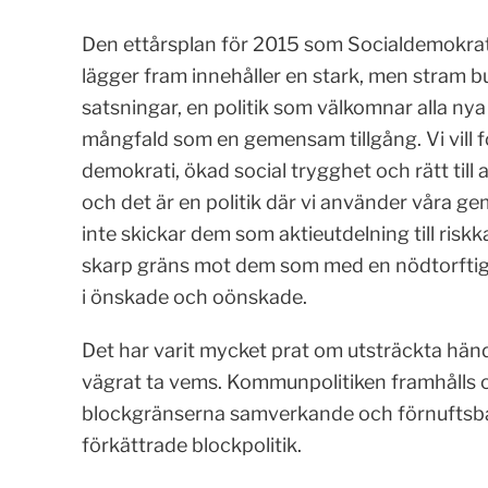
Den ettårsplan för 2015 som Socialdemokrate
lägger fram innehåller en stark, men stram bu
satsningar, en politik som välkomnar alla n
mångfald som en gemensam tillgång. Vi vill fö
demokrati, ökad social trygghet och rätt till a
och det är en politik där vi använder våra 
inte skickar dem som aktieutdelning till riskka
skarp gräns mot dem som med en nödtorftigt
i önskade och oönskade.
Det har varit mycket prat om utsträckta hä
vägrat ta vems. Kommunpolitiken framhålls o
blockgränserna samverkande och förnuftsbasera
förkättrade blockpolitik.