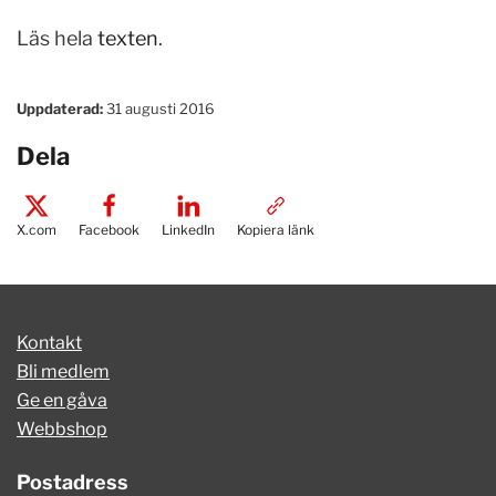
Läs hela
texten
.
Uppdaterad:
31 augusti 2016
Dela
X.com
Facebook
LinkedIn
Kopiera länk
Kontakt
Bli medlem
Ge en gåva
Webbshop
Postadress