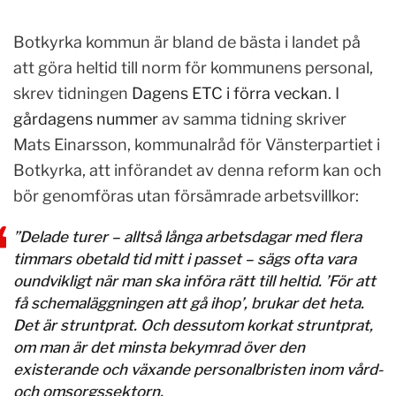
Botkyrka kommun är bland de bästa i landet på
att göra heltid till norm för kommunens personal,
skrev tidningen
Dagens ETC i förra veckan
. I
gårdagens nummer
av samma tidning skriver
Mats Einarsson, kommunalråd för Vänsterpartiet i
Botkyrka, att införandet av denna reform kan och
bör genomföras utan försämrade arbetsvillkor:
”Delade turer – alltså långa arbetsdagar med flera
timmars obetald tid mitt i passet – sägs ofta vara
oundvikligt när man ska införa rätt till heltid. ’För att
få schemaläggningen att gå ihop’, brukar det heta.
Det är struntprat. Och dessutom korkat struntprat,
om man är det minsta bekymrad över den
existerande och växande personalbristen inom vård-
och omsorgssektorn.