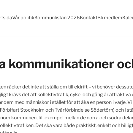
rtsida
Vår politik
Kommunlistan 2026
Kontakt
Bli medlem
Kale
ga kommunikationer oc
en räcker det inte att ställa om till eldrift – vi behöver dess
jligt krävs det att kollektivtrafik, cykel och gång är attrakti
er dem med människor i stället för att åka en person i varje. 
 Förbifart Stockholm och Tvärförbindelse Södertörn) och i st
ktivt inom kommunen, till exempel mellan de norra och södra d
ollektivtrafiken. Det ska vara både praktiskt, enkelt och billigt 