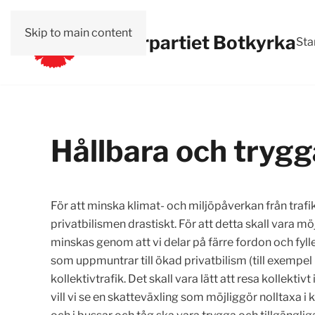
Skip to main content
Vänsterpartiet Botkyrka
Sta
Hållbara och tryg
För att minska klimat- och miljöpåverkan från trafik
privatbilismen drastiskt. För att detta skall vara mö
minskas genom att vi delar på färre fordon och fyll
som uppmuntrar till ökad privatbilism (till exempel
kollektivtrafik. Det skall vara lätt att resa kolle
vill vi se en skatteväxling som möjliggör nolltaxa i k