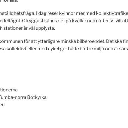
för alla.
ämställdhetsfråga. I dag reser kvinnor mer med kollektivtrafi
endeltåget. Otryggast känns det på kvällar och nätter. Vi vill 
ch stationer är väl upplysta.
mmunen för att ytterligare minska bilberoendet. Det ska finna
esa kollektivt eller med cykel ger både bättre miljö och är sär
tionerna
-Tumba-norra Botkyrka
en