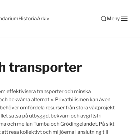
ndarium
Historia
Arkiv
Meny
h transporter
utom effektivisera transporter och minska
va och bekväma alternativ. Privatbilismen kan även
Vi behöver omfördela resurser från stora vägprojekt
ället satsa på utbyggd, bekväm och avgiftsfri
elarna och mellan Tumba och Grödingelandet. På sikt
att resa kollektivt och miljöerna i anslutning till