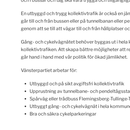
och i bussar och tåg ska vara trygga och tillgängliga 
En utbyggd och trygg kollektivtrafik är också en j
går till och från bussen eller på tunnelbanan eller p
genom att se till att vägar till och från hållplatser o
Gång- och cykelvägnätet behöver byggas ut i hela ko
kollektivtrafiken. Att skapa bättre möjligheter att r
går hand i hand med vår politik för ökad jämlikhet.
Vänsterpartiet arbetar för:
Utbyggd och på sikt avgiftsfri kollektivtrafik
Upprustning av tunnelbane- och pendeltågssta
Spårväg eller trådbuss Flemingsberg-Tullinge
Utbyggt gång- och cykelvägnät i hela kommun
Bra och säkra cykelparkeringar