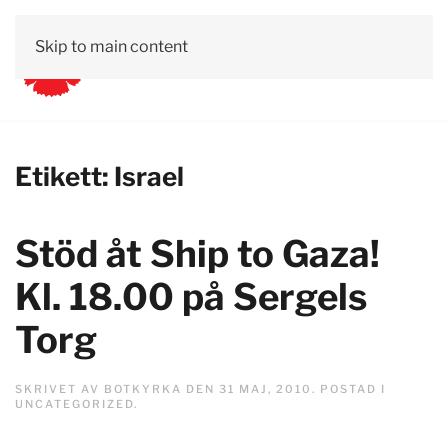
Skip to main content
Etikett:
Israel
Stöd åt Ship to Gaza!
Kl. 18.00 på Sergels
Torg
SKRIVET AV
BOTKYRKA
DEN
31 MAJ, 2010
. POSTAD I
UNCATEGORIZED
.