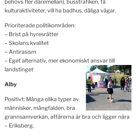
behövs fler däremellan), busstrafiken, få
kulturaktiviteter, vill ha badhus, dåliga vägar.
Prioriterade politikområden:
– Brist på hyresrätter
– Skolans kvalitet
– Antirasism
– Eget alternativ, mer ekonomiskt ansvar till
landstinget
Alby
Positivt: Många olika typer av
människor, mångfalden, bra
grannsamverkan, affärerna är bra och ligger nära
– Eriksberg.