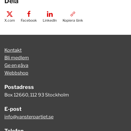
Dela
X.com
Facebook
LinkedIn
Kopiera länk
Kontakt
Bli medlem
Ge en gåva
Webbshop
Postadress
Box 12660, 112 93 Stockholm
E-post
info@vansterpartiet.se
Telefon