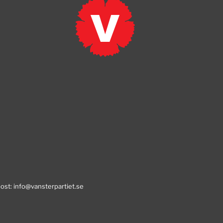
post:
info@vansterpartiet.se