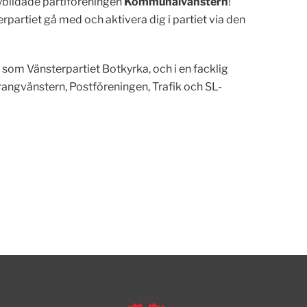
ybildade partiföreningen
Kommunalvänstern
!
erpartiet gå med och aktivera dig i partiet via den
som Vänsterpartiet Botkyrka, och i en facklig
urangvänstern, Postföreningen, Trafik och SL-