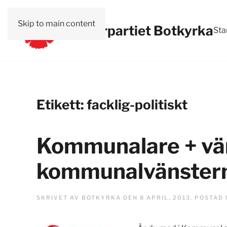
Skip to main content
Vänsterpartiet Botkyrka
Sta
Etikett:
facklig-politiskt
Kommunalare + vän
kommunalvänster
SKRIVET AV
BOTKYRKA
DEN
8 APRIL, 2013
. POSTAD 