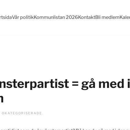
rtsida
Vår politik
Kommunlistan 2026
Kontakt
Bli medlem
Kale
sterpartist = gå med 
n
I
OKATEGORISERADE
.