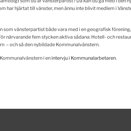
mtidigt som du är vänsterpartist? Då kan du gå med i den n
m har hjärtat till vänster, men ännu inte blivit medlem i Vänst
n som vänsterpartist både vara med i en geografisk förening, 
 för närvarande fem stycken aktiva sådana: Hotell- och resta
rn – och så den nybildade Kommunalvänstern.
 Kommunalvänstern i en
intervju i Kommunalarbetaren
.