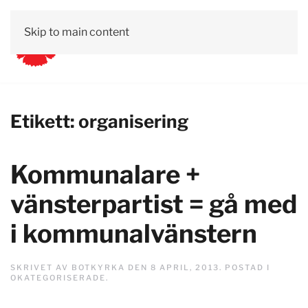
Skip to main content
Etikett:
organisering
Kommunalare +
vänsterpartist = gå med
i kommunalvänstern
SKRIVET AV
BOTKYRKA
DEN
8 APRIL, 2013
. POSTAD I
OKATEGORISERADE
.