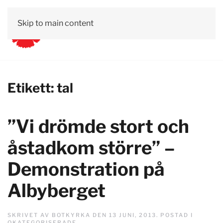
Skip to main content
Etikett:
tal
”Vi drömde stort och
åstadkom större” –
Demonstration på
Albyberget
SKRIVET AV
BOTKYRKA
DEN
13 JUNI, 2013
. POSTAD I
OKATEGORISERADE
.