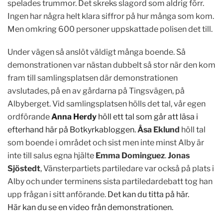
spelades trummor. Det skreks slagord som aldrig förr.
Ingen har några helt klara siffror på hur många som kom.
Men omkring 600 personer uppskattade polisen det till.
Under vägen så anslöt väldigt många boende. Så
demonstrationen var nästan dubbelt så stor när den kom
fram till samlingsplatsen där demonstrationen
avslutades, på en av gårdarna på Tingsvägen, på
Albyberget. Vid samlingsplatsen hölls det tal, vår egen
ordförande
Anna Herdy
höll ett tal som går att läsa i
efterhand här på Botkyrkabloggen.
Åsa Eklund
höll tal
som boende i området och sist men inte minst Alby är
inte till salus egna hjälte
Emma Dominguez
.
Jonas
Sjöstedt
, Vänsterpartiets partiledare var också på plats i
Alby och under terminens sista partiledardebatt tog han
upp frågan i sitt anförande.
Det kan du titta på här.
Här kan du se en video från demonstrationen.