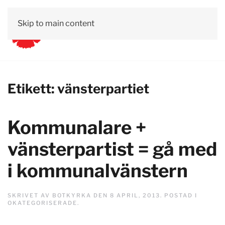
Skip to main content
Etikett:
vänsterpartiet
Kommunalare +
vänsterpartist = gå med
i kommunalvänstern
SKRIVET AV
BOTKYRKA
DEN
8 APRIL, 2013
. POSTAD I
OKATEGORISERADE
.