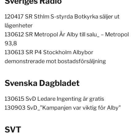
Sveriges Radio
120417 SR Sthlm S-styrda Botkyrka säljer ut
lägenheter
130612 SR Metropol Är Alby till salu_ – Metropol
93,8
130613 SR P4 Stockholm Albybor
demonstrerade mot bostadsförsäljning
Svenska Dagbladet
130615 SvD Ledare Ingenting är gratis
1
30903 SvD_”Kampanjen var viktig för Alby”
SVT