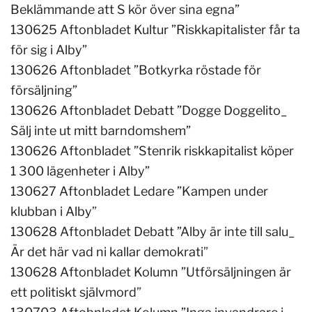
Beklämmande att S kör över sina egna”
130625 Aftonbladet Kultur ”Riskkapitalister får ta
för sig i Alby”
130626 Aftonbladet ”Botkyrka röstade för
försäljning”
130626 Aftonbladet Debatt ”Dogge Doggelito_
Sälj inte ut mitt barndomshem”
130626 Aftonbladet ”Stenrik riskkapitalist köper
1 300 lägenheter i Alby”
130627 Aftonbladet Ledare ”Kampen under
klubban i Alby
”
130628 Aftonbladet Debatt ”Alby är inte till salu_
Är det här vad ni kallar demokrati
”
130628 Aftonbladet Kolumn ”Utförsäljningen är
ett politiskt självmord
”