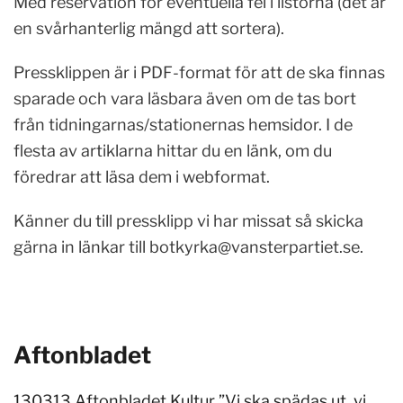
Med reservation för eventuella fel i listorna (det är
en svårhanterlig mängd att sortera).
Pressklippen är i PDF-format för att de ska finnas
sparade och vara läsbara även om de tas bort
från tidningarnas/stationernas hemsidor. I de
flesta av artiklarna hittar du en länk, om du
föredrar att läsa dem i webformat.
Känner du till pressklipp vi har missat så skicka
gärna in länkar till
botkyrka@vansterpartiet.se
.
Aftonbladet
130313 Aftonbladet Kultur ”Vi ska spädas ut, vi