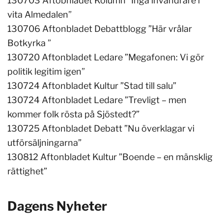
130703 Aftobnladet Kolumn ”Inga invandrare i
vita Almedalen
”
130706 Aftonbladet Debattblogg ”Här vrålar
Botkyrka
”
130720 Aftonbladet Ledare ”Megafonen: Vi gör
politik legitim igen
”
130724 Aftonbladet Kultur ”Stad till salu”
130724 Aftonbladet Ledare ”Trevligt – men
kommer folk rösta på Sjöstedt?”
130725 Aftonbladet Debatt ”Nu överklagar vi
utförsäljningarna”
130812 Aftonbladet Kultur ”Boende – en mänsklig
rättighet”
Dagens Nyheter