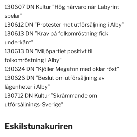
130607 DN Kultur ”Hög närvaro när Labyrint
spelar
”
130612 DN ”Protester mot utförsäljning i Alby
”
130613 DN ”Krav på folkomröstning fick
underkänt
”
130613 DN ”Miljöpartiet positivt till
folkomröstning i Alby
”
130624 DN ”Kjöller Megafon med oklar röst
”
130626 DN ”Beslut om utförsäljning av
lägenheter i Alby
”
130712 DN Kultur ”Skrämmande om
utförsäljnings-Sverige
”
Eskilstunakuriren