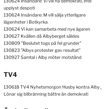
130624 Insändare: Vi vill ha demokrati, inte
upplyst despoti
130624 Insändare: M vill sälja ytterligare
lägenheter i Botkyrka
130624 Vi kan samarbeta med nye ägaren
130627 Kvällen då Albyberget såldes
130809 ”Beslutet togs på fel grunder”
130823 ”Albys protester gav resultat”
130927 Samtal i Alby möter motstånd
TV4
130618 TV4 Nyhetsmorgon Husby kontra Alby_
Lönar sig bilbränning bättre än demokrati