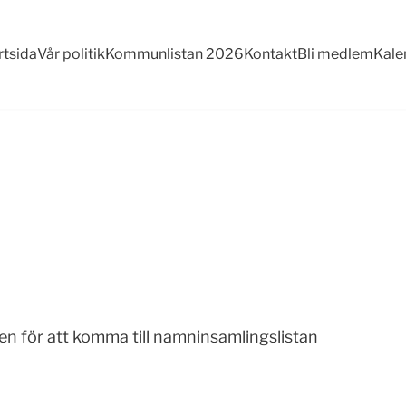
rtsida
Vår politik
Kommunlistan 2026
Kontakt
Bli medlem
Kale
en för att komma till namninsamlingslistan