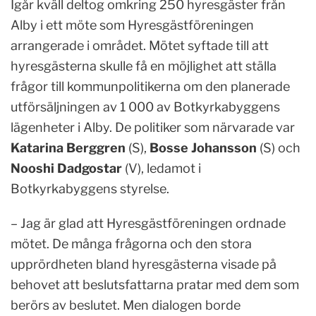
Igår kväll deltog omkring 250 hyresgäster från
Alby i ett möte som Hyresgästföreningen
arrangerade i området. Mötet syftade till att
hyresgästerna skulle få en möjlighet att ställa
frågor till kommunpolitikerna om den planerade
utförsäljningen av 1 000 av Botkyrkabyggens
lägenheter i Alby. De politiker som närvarade var
Katarina Berggren
(S),
Bosse Johansson
(S) och
Nooshi Dadgostar
(V), ledamot i
Botkyrkabyggens styrelse.
– Jag är glad att Hyresgästföreningen ordnade
mötet. De många frågorna och den stora
upprördheten bland hyresgästerna visade på
behovet att beslutsfattarna pratar med dem som
berörs av beslutet. Men dialogen borde