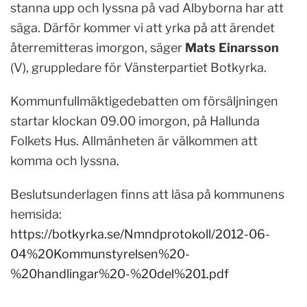
stanna upp och lyssna på vad Albyborna har att
säga. Därför kommer vi att yrka på att ärendet
återremitteras imorgon, säger
Mats Einarsson
(V), gruppledare för Vänsterpartiet Botkyrka.
Kommunfullmäktigedebatten om försäljningen
startar klockan 09.00 imorgon, på Hallunda
Folkets Hus. Allmänheten är välkommen att
komma och lyssna.
Beslutsunderlagen finns att läsa på kommunens
hemsida:
https://botkyrka.se/Nmndprotokoll/2012-06-
04%20Kommunstyrelsen%20-
%20handlingar%20-%20del%201.pdf