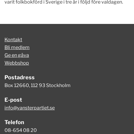
varit folkbokförd i Sverige i tre år i följd före valdagen.
Kontakt
Bli medlem
Ge en gåva
Webbshop
Postadress
Box 12660, 112 93 Stockholm
E-post
info@vansterpartiet.se
Telefon
08-654 08 20