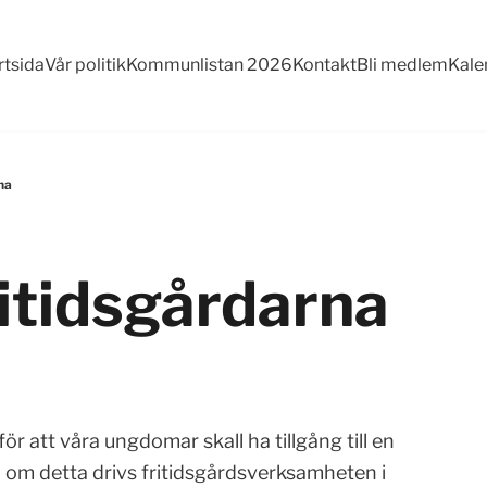
rtsida
Vår politik
Kommunlistan 2026
Kontakt
Bli medlem
Kale
na
ritidsgårdarna
för att våra ungdomar skall ha tillgång till en
n om detta drivs fritidsgårdsverksamheten i