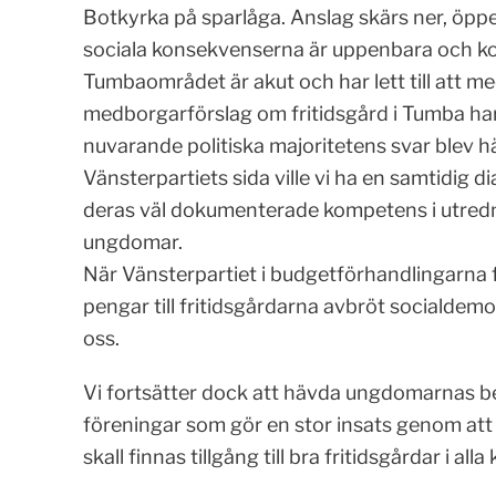
Botkyrka på sparlåga. Anslag skärs ner, öppe
sociala konsekvenserna är uppenbara och ko
Tumbaområdet är akut och har lett till att 
medborgarförslag om fritidsgård i Tumba har
nuvarande politiska majoritetens svar blev h
Vänsterpartiets sida ville vi ha en samtidig di
deras väl dokumenterade kompetens i utredni
ungdomar.
När Vänsterpartiet i budgetförhandlingarna
pengar till fritidsgårdarna avbröt socialde
oss.
Vi fortsätter dock att hävda ungdomarnas beh
föreningar som gör en stor insats genom att d
skall finnas tillgång till bra fritidsgårdar i al