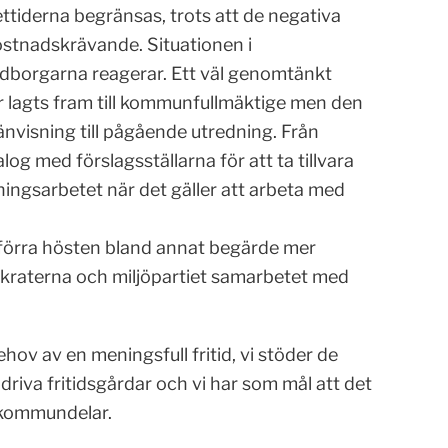
ttiderna begränsas, trots att de negativa
stnadskrävande. Situationen i
medborgarna reagerar. Ett väl genomtänkt
 lagts fram till kommunfullmäktige men den
änvisning till pågående utredning. Från
alog med förslagsställarna för att ta tillvara
ngsarbetet när det gäller att arbeta med
 förra hösten bland annat begärde mer
mokraterna och miljöpartiet samarbetet med
ov av en meningsfull fritid, vi stöder de
riva fritidsgårdar och vi har som mål att det
la kommundelar.