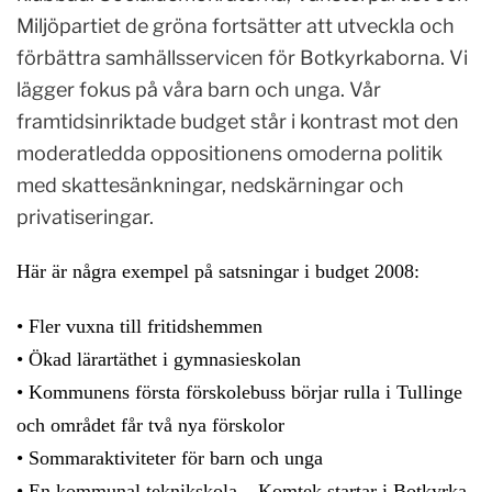
Miljöpartiet de gröna fortsätter att utveckla och
förbättra samhällsservicen för Botkyrkaborna. Vi
lägger fokus på våra barn och unga. Vår
framtidsinriktade budget står i kontrast mot den
moderatledda oppositionens omoderna politik
med skattesänkningar, nedskärningar och
privatiseringar.
Här är några exempel på satsningar i budget 2008:
• Fler vuxna till fritidshemmen
• Ökad lärartäthet i gymnasieskolan
• Kommunens första förskolebuss börjar rulla i Tullinge
och området får två nya förskolor
• Sommaraktiviteter för barn och unga
• En kommunal teknikskola – Komtek startar i Botkyrka