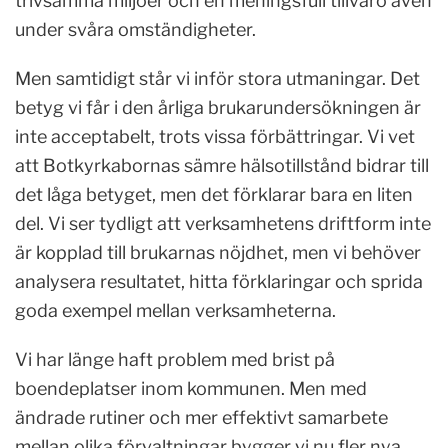
trivsamma miljöer och en meningsfull tillvaro även
under svåra omständigheter.
Men samtidigt står vi inför stora utmaningar. Det
betyg vi får i den årliga brukarundersökningen är
inte acceptabelt, trots vissa förbättringar. Vi vet
att Botkyrkabornas sämre hälsotillstånd bidrar till
det låga betyget, men det förklarar bara en liten
del. Vi ser tydligt att verksamhetens driftform inte
är kopplad till brukarnas nöjdhet, men vi behöver
analysera resultatet, hitta förklaringar och sprida
goda exempel mellan verksamheterna.
Vi har länge haft problem med brist på
boendeplatser inom kommunen. Men med
ändrade rutiner och mer effektivt samarbete
mellan olika förvaltningar bygger vi nu fler nya