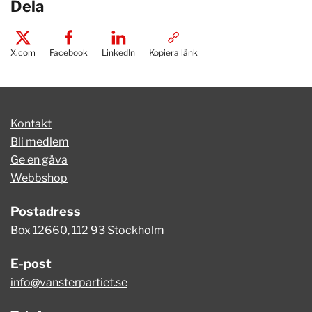
Dela
X.com
Facebook
LinkedIn
Kopiera länk
Kontakt
Bli medlem
Ge en gåva
Webbshop
Postadress
Box 12660, 112 93 Stockholm
E-post
info@vansterpartiet.se